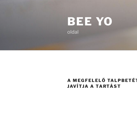
Tartalomhoz
BEE YO
oldal
A MEGFELELŐ TALPBETÉT
JAVÍTJA A TARTÁST