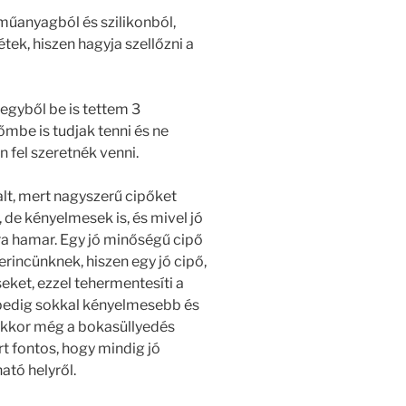
műanyagból és szilikonból,
ek, hiszen hagyja szellőzni a
 egyből be is tettem 3
be is tudjak tenni és ne
 fel szeretnék venni.
lt, mert nagyszerű cipőket
i, de kényelmesek is, és mivel jó
a hamar. Egy jó minőségű cipő
rincünknek, hiszen egy jó cipő,
seket, ezzel tehermentesíti a
lp pedig sokkal kényelmesebb és
 akkor még a bokasüllyedés
ért fontos, hogy mindig jó
ató helyről.