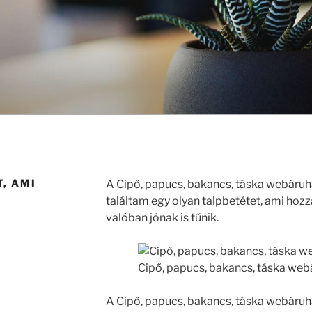
, AMI
A Cipő, papucs, bakancs, táska webáruh
találtam egy olyan talpbetétet, ami hozzá
valóban jónak is tűnik.
Cipő, papucs, bakancs, táska web
A Cipő, papucs, bakancs, táska webáruhá