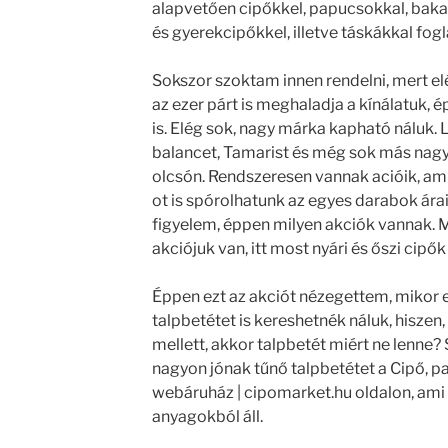
alapvetően cipőkkel, papucsokkal, bakan
és gyerekcipőkkel, illetve táskákkal fogl
Sokszor szoktam innen rendelni, mert el
az ezer párt is meghaladja a kínálatuk,
is. Elég sok, nagy márka kapható náluk.
balancet, Tamarist és még sok más nagy
olcsón. Rendszeresen vannak acióik, am
ot is spórolhatunk az egyes darabok ára
figyelem, éppen milyen akciók vannak. 
akciójuk van, itt most nyári és őszi cipők
Éppen ezt az akciót nézegettem, mikor 
talpbetétet is kereshetnék náluk, hiszen,
mellett, akkor talpbetét miért ne lenne?
nagyon jónak tűnő talpbetétet a Cipő, p
webáruház | cipomarket.hu oldalon, am
anyagokból áll.