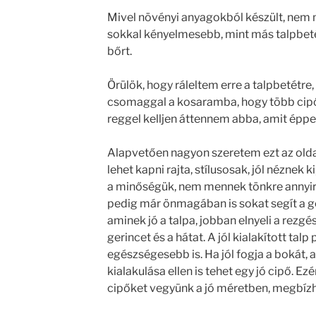
Mivel növényi anyagokból készült, nem 
sokkal kényelmesebb, mint más talpbetét
bőrt.
Örülök, hogy ráleltem erre a talpbetétre,
csomaggal a kosaramba, hogy több cipőm
reggel kelljen áttennem abba, amit éppen
Alapvetően nagyon szeretem ezt az olda
lehet kapni rajta, stílusosak, jól néznek k
a minőségük, nem mennek tönkre annyir
pedig már önmagában is sokat segít a ge
aminek jó a talpa, jobban elnyeli a rezgé
gerincet és a hátat. A jól kialakított ta
egészségesebb is. Ha jól fogja a bokát,
kialakulása ellen is tehet egy jó cipő. Ez
cipőket vegyünk a jó méretben, megbízh