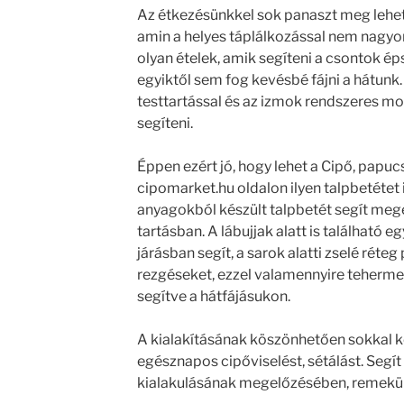
Az étkezésünkkel sok panaszt meg lehet e
amin a helyes táplálkozással nem nagyon
olyan ételek, amik segíteni a csontok 
egyiktől sem fog kevésbé fájni a hátunk.
testtartással és az izmok rendszeres mo
segíteni.
Éppen ezért jó, hogy lehet a Cipő, papuc
cipomarket.hu oldalon ilyen talpbetétet
anyagokból készült talpbetét segít megel
tartásban. A lábujjak alatt is található e
járásban segít, a sarok alatti zselé réteg 
rezgéseket, ezzel valamennyire tehermen
segítve a hátfájásukon.
A kialakításának köszönhetően sokkal ké
egésznapos cipőviselést, sétálást. Segít 
kialakulásának megelőzésében, remekül 