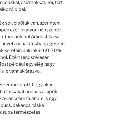
csokkal, csízmákkal, női, férfi
alkozó oldal.
ég sok cipőjük van, szerintem
 éppen ezért nagyon népszerűek
 Láttam például Adidast, New
 nevet a kínálatukban, egészen
ik keretein belü akár 60-70%-
iból. Ezért rendszeresen
Most például egy elég nagy
 is le vannak árazva.
eszembe jutott, hogy akár
 ha táskákat árulnak a cipők
 Szerencsére találtam is egy
apucs, bakancs, táska
i csupa természetes