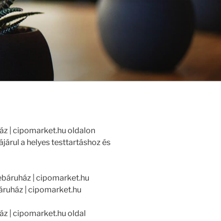
áz | cipomarket.hu oldalon
járul a helyes testtartáshoz és
áruház | cipomarket.hu
z | cipomarket.hu oldal