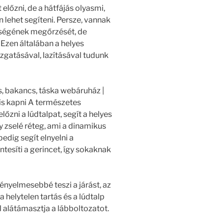
lőzni, de a hátfájás olyasmi,
 lehet segíteni. Persze, vannak
épségének megőrzését, de
 Ezen általában a helyes
zgatásával, lazításával tudunk
s, bakancs, táska webáruház |
 is kapni A természetes
őzni a lúdtalpat, segít a helyes
gy zselé réteg, ami a dinamikus
pedig segít elnyelni a
tesíti a gerincet, így sokaknak
nyelmesebbé teszi a járást, az
a helytelen tartás és a lúdtalp
alátámasztja a lábboltozatot.