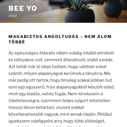
Tartalomhoz
BEE YO
oldal
MAGABIZTOS ANGOLTUDÁS – NEM ÁLOM
TÖBBÉ
Az egészséges étkezés nálam sokáig inkább elméleti
és időszakos volt, semmint állandósult, stabil szokás.
Azt tehát már jó ideje tudtam, hogy valóban sokat
számít, milyen alapanyagok kerülnek a tányérra. Ma
már pedig ott tartok, hogy tényleg sokkal jobban tud
esni egy egyszerű, friss alapanyagokból készült ebéd,
mint egy kiadós, nehéz fogás. Nem törekszem a
tökéletességre, szerintem teljes szigort lehetetlen
hosszú távon betartani, viszont sokkal
következetesebb vagyok, mint annak idején. Például
igyekszem odafigyelni arra, hogy több zöldséget,