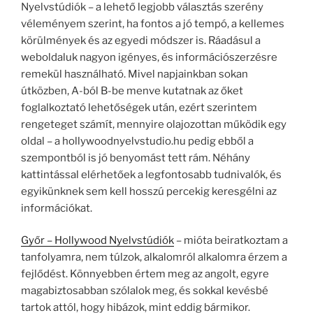
Nyelvstúdiók – a lehető legjobb választás szerény
véleményem szerint, ha fontos a jó tempó, a kellemes
körülmények és az egyedi módszer is. Ráadásul a
weboldaluk nagyon igényes, és információszerzésre
remekül használható. Mivel napjainkban sokan
útközben, A-ból B-be menve kutatnak az őket
foglalkoztató lehetőségek után, ezért szerintem
rengeteget számít, mennyire olajozottan működik egy
oldal – a hollywoodnyelvstudio.hu pedig ebből a
szempontból is jó benyomást tett rám. Néhány
kattintással elérhetőek a legfontosabb tudnivalók, és
egyikünknek sem kell hosszú percekig keresgélni az
információkat.
Győr – Hollywood Nyelvstúdiók
– mióta beiratkoztam a
tanfolyamra, nem túlzok, alkalomról alkalomra érzem a
fejlődést. Könnyebben értem meg az angolt, egyre
magabiztosabban szólalok meg, és sokkal kevésbé
tartok attól, hogy hibázok, mint eddig bármikor.