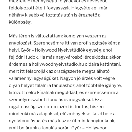
megfelelő mennyiségű folyadékot és kevesebb
feldolgozott ételt fogyasszak. Higgyétek el, már
néhány kisebb változtatás után is érezhető a
különbség.
Más téren is változtattam: komolyan veszem az
angolozást. Szerencsémre itt van profi segítségként a
helyi, Győr – Hollywood Nyelvstúdiók egység, ahol
fejlődni tudok. Ha más nagyvárosból érdeklődsz, akkor
érdemes a hollywoodnyelvstudio.hu oldalra kattintani,
mert itt felsorolják az országszerte megtalálható
valamennyi egységüket. Nagyon jó érzés volt végre
olyan helyet találni a tanuláshoz, ahol többféle igényre,
kitűzött célra kínálnak megoldást, és szerencsémre a
személyre szabott tanulás is megvalósul. Ez a
rugalmasság szerintem azért is fontos, hiszen
mindenki más alapokkal, előzményekkel kezd bele a
nyelvtanulásba, és más lesz az út mindannyiunknak,
amit bejárunk a tanulás során. Győr – Hollywood